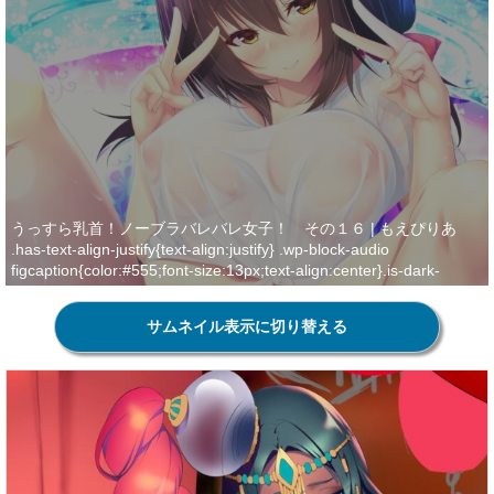
うっすら乳首！ノーブラバレバレ女子！ その１６ | もえぴりあ
.has-text-align-justify{text-align:justify} .wp-block-audio
figcaption{color:#555;font-size:13px;text-align:center}.is-dark-
theme .wp-block-audio figcaption{color:hsla(0,0%,100%,.65)}.wp-
block-audio{margin:0 0 1em}.wp-block-code{border:1px solid
サムネイル表示に切り替える
#ccc;border-radius:4px;font-
family:Menlo,Consolas,monaco,monospace;padding:.8em
1em}.wp-block-embed figcaption{color:#555;