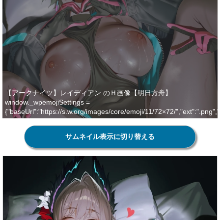
【アークナイツ】レイディアン のＨ画像【明日方舟】
window._wpemojiSettings =
{"baseUrl":"https://s.w.org/images/core/emoji/11/72×72/","ext":".png","
svgUrl":"https://s.w.org/images/core/emoji/11/svg/","svgExt":".svg","so
urce":{"concatemoji":"http://m4ex.com/wordpress_m4ex/wp-
サムネイル表示に切り替える
includes/js/wp-emoji-release.min.js"}}; !function(e,a,t){var
n,r,o,i=a.createElement("canvas"),p=i.getContext&&i.getContext("2d"